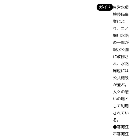
県営水環
境整備事
業によ
り、二ノ
堰用水路
の一部が
親水公園
に改修さ
れ、水路
周辺には
公共施設
が並ぶ。
人々の憩
いの場と
して利用
されてい
る。
●寒河江
市寒河江