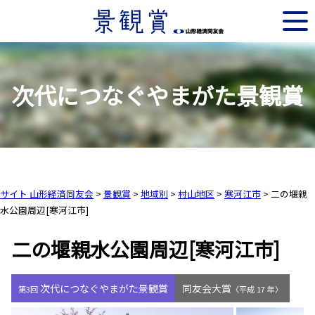
次代につなぐやまがた景観賞
サイト 山形経済同友会
>
景観賞
>
地域別
>
村山地区
>
寒河江市
>
二の堰親
水公園周辺[寒河江市]
二の堰親水公園周辺[寒河江市]
次代につなぐやまがた景観賞
同友会大賞
第3回
〈平成 17 年〉