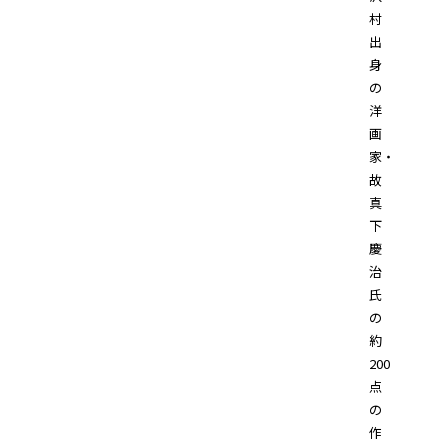
村
出
身
の
洋
画
家・
故
真
下
慶
治
氏
の
約
200
点
の
作