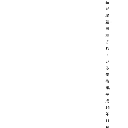
品
が
収
蔵・
展
示
さ
れ
て
い
る
美
術
館。
平
成
16
年
11
月