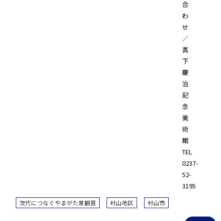
合
わ
せ
／
真
下
慶
治
記
念
美
術
館
TEL
0237-
52-
3195
次代につなぐやまがた景観賞
村山地区
村山市