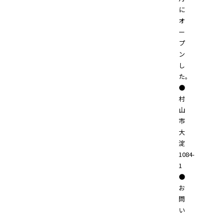
に
オ
ー
プ
ン
し
た。
●
村
山
市
大
淀
1084-
1
●
お
問
い