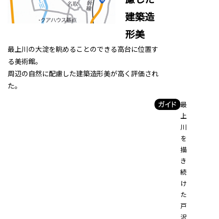
建築造
形美
最上川の大淀を眺めることのできる高台に位置す
る美術館。
周辺の自然に配慮した建築造形美が高く評価され
た。
最
上
川
を
描
き
続
け
た
戸
沢