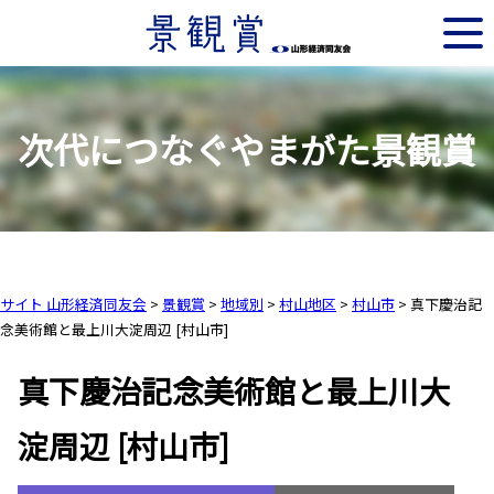
次代につなぐやまがた景観賞
サイト 山形経済同友会
>
景観賞
>
地域別
>
村山地区
>
村山市
>
真下慶治記
念美術館と最上川大淀周辺 [村山市]
真下慶治記念美術館と最上川大
淀周辺 [村山市]