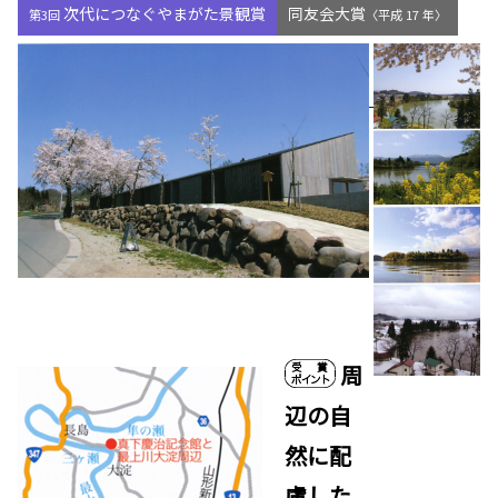
次代につなぐやまがた景観賞
同友会大賞
第3回
〈平成 17 年〉
周
辺の自
然に配
慮した