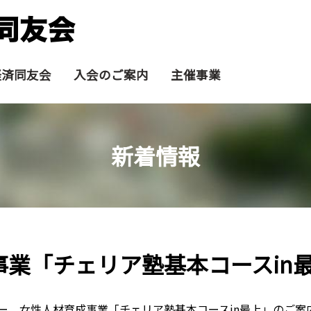
経済同友会
入会のご案内
主催事業
新着情報
事業「チェリア塾基本コースin
ー 女性人材育成事業「チェリア塾基本コースin最上」のご案