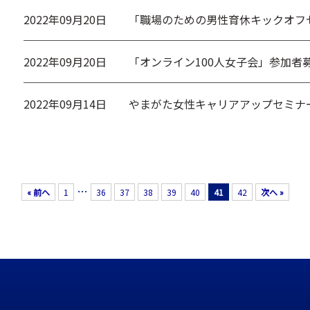
2022年09月20日
「職場のための男性育休キックオフ
2022年09月20日
「オンライン100人女子会」参加者
2022年09月14日
やまがた女性キャリアアップセミナ
…
« 前へ
1
36
37
38
39
40
41
42
次へ »