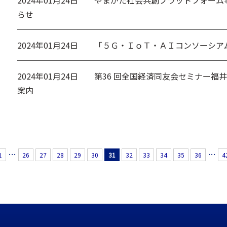
2024年01月24日
やまがた社会共創プラットフォーム
らせ
2024年01月24日
「５Ｇ・ＩｏＴ・ＡＩコンソーシア
2024年01月24日
第36 回全国経済同友会セミナー福
案内
…
…
1
26
27
28
29
30
31
32
33
34
35
36
4